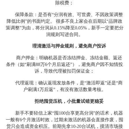
除税费；
保障条款：是否有“分润有效、可世袭、不因政策调整
降低比例”的书面约定。 很多不良上家会在后期以“品牌政
策调整”为由，将分润从0.15%降至0.05%，新手一定要把分
润规则写进合同。
理清激活与押金规则，避免商户投诉
商户押金：明确机器是否冻结押金、冻结金额、返还
条件（如“刷满88万6个月后返还”），避免商户因不知情投
诉，导致代理被扣罚保证金；
代理返现：确认返现发放条件，是“激活即返”还是“商
户刷满1万后返”，有没有激活数量考核。
拒绝囤货压机，小批量试错更稳妥
新手不要轻信上家“囤100台享更高分润”的话术，机器
一般有6个月激活时效，过期未激活的机器会直接作废，囤
货只会造成资金积压。前期先拿10-20台试机，摸清市场接